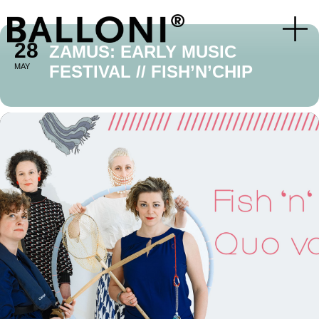
28
ZAMUS: EARLY MUSIC
MAY
FESTIVAL // FISH’N’CHIP