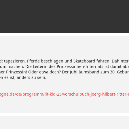
d: tapezieren, Pferde beschlagen und Skateboard fahren. Dahinter 
ikum machen. Die Leiterin des Prinzessinnen-Internats ist damit ab
ner Prinzessin! Oder etwa doch? Der Jubiläumsband zum 30. Gebu
 es ist, anders zu sein.
logne.de/de/programm/lit-kid-25/vorschulbuch-joerg-hilbert-ritter