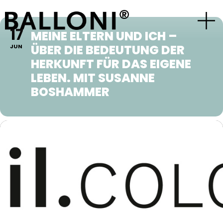
17
MEINE ELTERN UND ICH –
ÜBER DIE BEDEUTUNG DER
JUN
HERKUNFT FÜR DAS EIGENE
LEBEN. MIT SUSANNE
BOSHAMMER