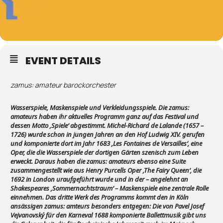
EVENT DETAILS
zamus: amateur barockorchester
Wasserspiele, Maskenspiele und Verkleidungsspiele. Die zamus:
amateurs haben ihr aktuelles Programm ganz auf das Festival und
dessen Motto ‚Spiele‘ abgestimmt. Michel-Richard de Lalande (1657 –
1726) wurde schon in jungen Jahren an den Hof Ludwig XIV. gerufen
und komponierte dort im Jahr 1683 ‚Les Fontaines de Versailles‘, eine
Oper, die die Wasserspiele der dortigen Gärten szenisch zum Leben
erweckt. Daraus haben die zamus: amateurs ebenso eine Suite
zusammengestellt wie aus Henry Purcells Oper ‚The Fairy Queen‘, die
1692 in London uraufgeführt wurde und in der – angelehnt an
Shakespeares ‚Sommernachtstraum‘ – Maskenspiele eine zentrale Rolle
einnehmen. Das dritte Werk des Programms kommt den in Köln
ansässigen zamus: amteurs besonders entgegen: Die von Pavel Josef
Vejvanovský für den Karneval 1688 komponierte Ballettmusik gibt uns