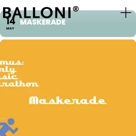
14
MASKERADE
MAY