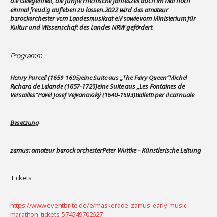
die Gelegenheit, die fünfte rheinische Jahreszeit auch im Mai noch
einmal freudig aufleben zu lassen.
2022 wird das amateur
barockorchester vom Landesmusikrat e.V sowie vom Ministerium für
Kultur und Wissenschaft des Landes NRW gefördert.
Programm
Henry Purcell (1659-1695)
eine Suite aus „The Fairy Queen”
Michel
Richard de Lalande (1657-1726)
eine Suite aus „Les Fontaines de
Versailles”
Pavel Josef Vejvanovský (1640-1693)
Balletti per il carnuale
Besetzung
zamus: amateur barock orchester
Peter Wuttke – Künstlerische Leitung
Tickets
https://www.eventbrite.de/e/maskerade-zamus-early-music-
marathon-tickets-574549702627