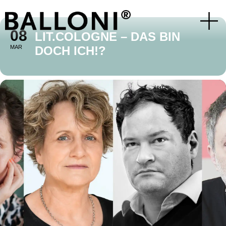
08
LIT.COLOGNE – DAS BIN
MAR
DOCH ICH!?