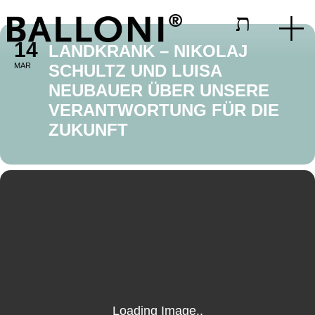
14
LANDKRANK – NIKOLAJ
MAR
SCHULTZ UND LUISA
NEUBAUER ÜBER UNSERE
VERANTWORTUNG FÜR DIE
ZUKUNFT