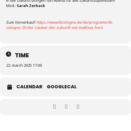
in die Zukunft bringen. Ein Abend für alle Zukunftsoptimisten!
Mod.:
Sarah Zerback
Zum Vorverkauf:
https://www.litcologne.de/de/programm/lit-
cologne-25/der-zauber-der-zukunft-mit-matthias-horx
TIME
22. march 2025 17:00
CALENDAR
GOOGLECAL