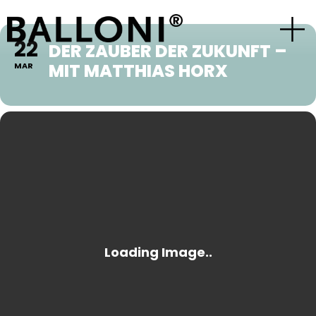
22
DER ZAUBER DER ZUKUNFT –
MIT MATTHIAS HORX
MAR