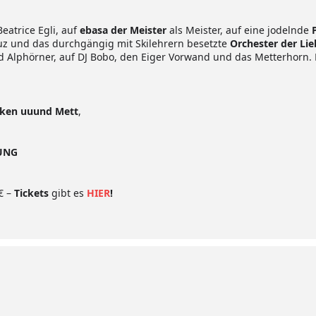
Beatrice Egli, auf
ebasa der Meister
als Meister, auf eine jodelnde
uz und das durchgängig mit Skilehrern besetzte
Orchester der Lie
 Alphörner, auf DJ Bobo, den Eiger Vorwand und das Metterhorn. D
cken uuund Mett
,
ZUNG
 € –
Tickets
gibt es
HIER
!