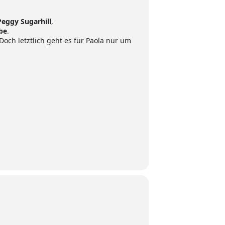
Peggy Sugarhill
,
be
.
och letztlich geht es für Paola nur um