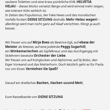
saubere Toiletten und eine krass pünktliche KVB.
HELVETIA
HELAU
– dieses Motto versetzt Berge und wird einmal mehr zeigen,
wie tolerant Köln wirklich ist.
In Zeiten des Populismus, der Fake News und des moralischen
Verfalls fordert
DEINE SITZUNG
deshalb:
Mehr Helau wagen!
–
allerdings wird man nicht ganz auf Alaaf verzichten. Klingt ja auch
besser.
Wir freuen uns auf
Mirja Boes
als Beatrice Egli, auf
ebasa der
Meister
als Meister, auf eine jodelnde
Peggy Sugarhill
,
ein
Winkemariechen
als Gipfelkreuz und das durchgängig mit
Skilehrern besetzte
Orchester der Liebe
.
Wir freuen uns auf Kuhglocken und Alphörner, auf DJ Bobo, den
Eiger Vorwand und das Metterhorn. Doch letztlich geht es für Paola
nur um Eines:
Verstehen Sie Spaß?
Darauf ein dreifaches
Backen, Hacken uuund Mett
,
Eure Rasselbande von
DEINE SITZUNG